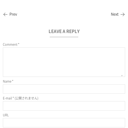
Prev
Next
LEAVE A REPLY
Comment
*
Name
*
E-mail
*
(公開されません)
URL