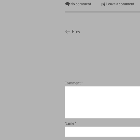
No comment
Leave a comment
Prev
Comment
*
Name
*