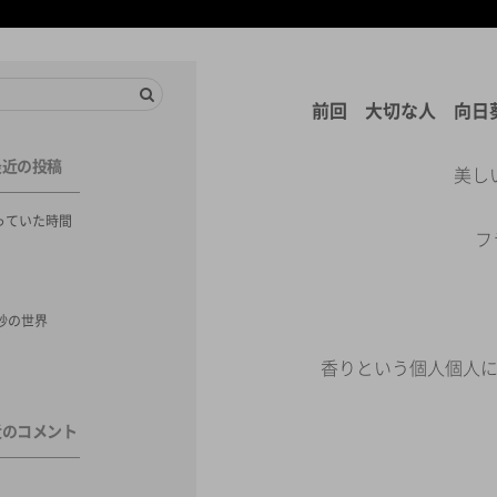
前回 大切な人 向日
最近の投稿
美し
っていた時間
フ
秒の世界
香りという個人個人
近のコメント