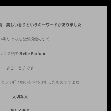
葵 美しい香りというキーワードがありました
い香りはみんなが想像のつく
ランス語で
Ｂelle Parfum
まさに香りです
によって好き嫌いを合わせもったものですよね
大切な人
美しく香る