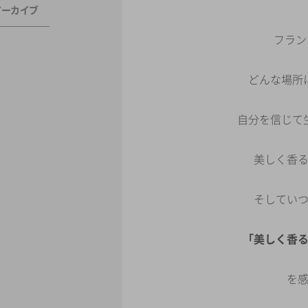
アーカイブ
フランス語
どんな場所
自分を信じて
美しく香
そしてい
「美しく香
を