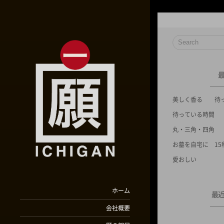
美しく香る 待
待っている時間
丸・三角・四角
お墓を自宅に 15
愛おしい
ホーム
最
会社概要