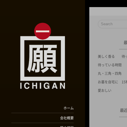
美しく香る 待
待っている時間
丸・三角・四角
お墓を自宅に 15
愛おしい
ホーム
最
会社概要