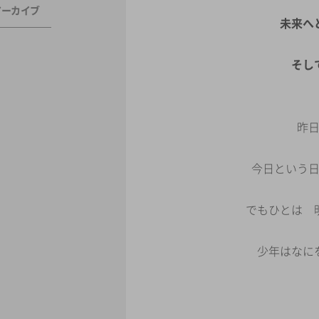
アーカイブ
未来へ
そし
昨
今日という
でもひとは 
少年はなに