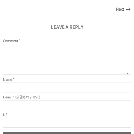
Next
LEAVE A REPLY
Comment
*
Name
*
E-mail
*
(公開されません)
URL