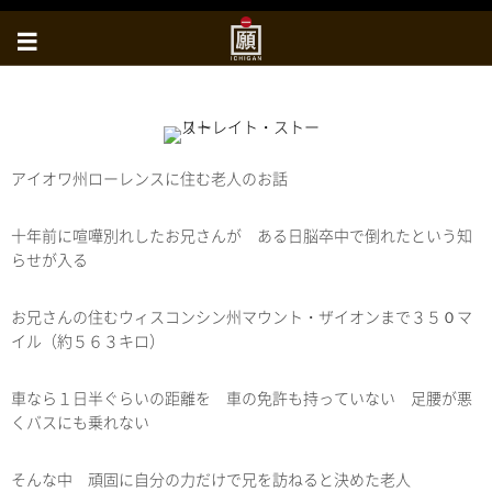
アイオワ州ローレンスに住む老人のお話
十年前に喧嘩別れしたお兄さんが ある日脳卒中で倒れたという知
らせが入る
お兄さんの住むウィスコンシン州マウント・ザイオンまで３５０マ
イル（約５６３キロ）
車なら１日半ぐらいの距離を 車の免許も持っていない 足腰が悪
くバスにも乗れない
そんな中 頑固に自分の力だけで兄を訪ねると決めた老人